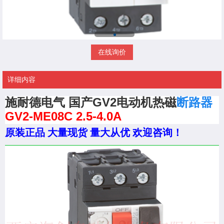
在线询价
详细内容
施耐德电气 国产GV2电动机热磁
断路器
GV2-ME08C 2.5
-4.0
A
原装正品
大量现货
量大从优
欢迎咨询！